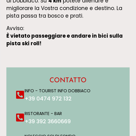
di Dobbiaco. Su
4 km
potete allenare e
migliorare la Vostra condizione e destino. La
pista passa tra bosco e prati.
Avviso:
È vietato passeggiare e andare in bici sulla
pista ski roll!
CONTATTO
INFO - TOURIST INFO DOBBIACO
+39 0474 972 132
RISTORANTE - BAR
+39 392 3660669